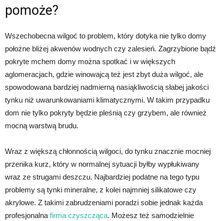
pomoże?
Wszechobecna wilgoć to problem, który dotyka nie tylko domy
położne bliżej akwenów wodnych czy zalesień. Zagrzybione bądź
pokryte mchem domy można spotkać i w większych
aglomeracjach, gdzie winowajcą też jest zbyt duża wilgoć, ale
spowodowana bardziej nadmierną nasiąkliwością słabej jakości
tynku niż uwarunkowaniami klimatycznymi. W takim przypadku
dom nie tylko pokryty będzie pleśnią czy grzybem, ale również
mocną warstwą brudu.
Wraz z większą chłonnością wilgoci, do tynku znacznie mocniej
przenika kurz, który w normalnej sytuacji byłby wypłukiwany
wraz ze strugami deszczu. Najbardziej podatne na tego typu
problemy są tynki mineralne, z kolei najmniej silikatowe czy
akrylowe. Z takimi zabrudzeniami poradzi sobie jednak każda
profesjonalna
firma czyszcząca
. Możesz też samodzielnie