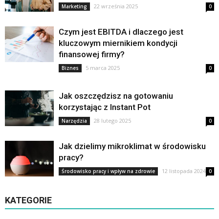
22 września 2025
Marketing
0
Czym jest EBITDA i dlaczego jest
kluczowym miernikiem kondycji
finansowej firmy?
5 marca 2025
Biznes
0
Jak oszczędzisz na gotowaniu
korzystając z Instant Pot
28 lutego 2025
Narzędzia
0
Jak dzielimy mikroklimat w środowisku
pracy?
12 listopada 2024
Środowisko pracy i wpływ na zdrowie
0
KATEGORIE