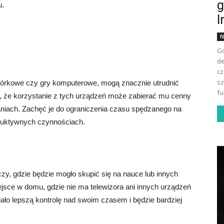
g
u.
I
N
Go
de
cz
sz
omórkowe czy gry komputerowe, mogą znacznie utrudnić
fu
u, że korzystanie z tych urządzeń może zabierać mu cenny
aniach. Zachęć je do ograniczenia czasu spędzanego na
oduktywnych czynnościach.
y, gdzie będzie mogło skupić się na nauce lub innych
jsce w domu, gdzie nie ma telewizora ani innych urządzeń
iało lepszą kontrolę nad swoim czasem i będzie bardziej