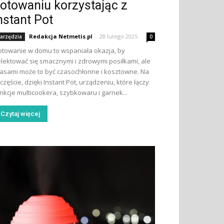
otowaniu korzystając z
nstant Pot
Redakcja Netmetis.pl
-
28 lutego 2025
arzędzia
0
towanie w domu to wspaniała okazja, by
lektować się smacznymi i zdrowymi posiłkami, ale
asami może to być czasochłonne i kosztowne. Na
częście, dzięki Instant Pot, urządzeniu, które łączy
nkcje multicookera, szybkowaru i garnek...
Czytaj więcej