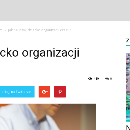
em
Jak nauczyć dziecko organizacji czasu?
Z
cko organizacji
419
0
ierkaj) na Twitterze
N