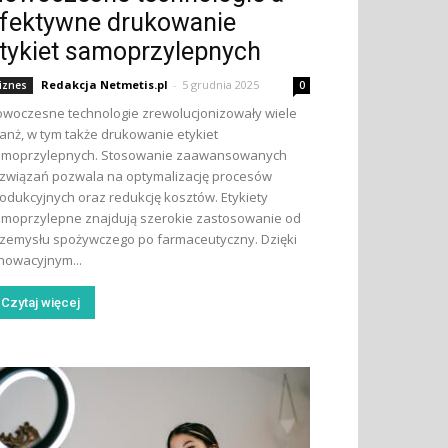
fektywne drukowanie
tykiet samoprzylepnych
Redakcja Netmetis.pl
-
5 grudnia 2025
iznes
0
woczesne technologie zrewolucjonizowały wiele
anż, w tym także drukowanie etykiet
amoprzylepnych. Stosowanie zaawansowanych
związań pozwala na optymalizację procesów
odukcyjnych oraz redukcję kosztów. Etykiety
moprzylepne znajdują szerokie zastosowanie od
zemysłu spożywczego po farmaceutyczny. Dzięki
nowacyjnym...
Czytaj więcej