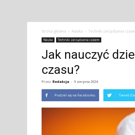
Strona główna
Nauka
Techniki zarządzania czas
Nauka
Techniki zarządzania czasem
Jak nauczyć dzie
czasu?
Przez
Redakcja
-
9 sierpnia 2024
Podziel się na Facebooku
Tweet (Ćw