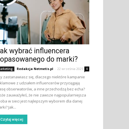
ak wybrać influencera
opasowanego do marki?
Redakcja Netmetis.pl
-
22 września 2025
arketing
0
y zastanawiasz się, dlaczego niektóre kampanie
klamowe z udziałem influencerów przyciągają
sę obserwatorów, a inne przechodzą bez echa?
że zauważyłeś, że nie zawsze najpopularniejsza
oba w sieci jest najlepszym wyborem dla danej
rki? Jak...
Czytaj więcej