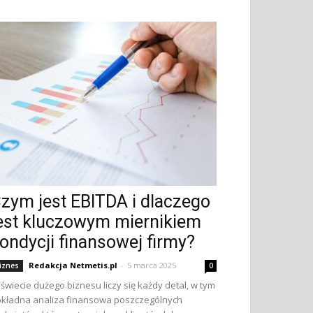
zym jest EBITDA i dlaczego
est kluczowym miernikiem
ondycji finansowej firmy?
Redakcja Netmetis.pl
-
5 marca 2025
iznes
0
świecie dużego biznesu liczy się każdy detal, w tym
kładna analiza finansowa poszczególnych