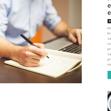
e
e
B
No
br
s
ro
pr
sa
pr
in