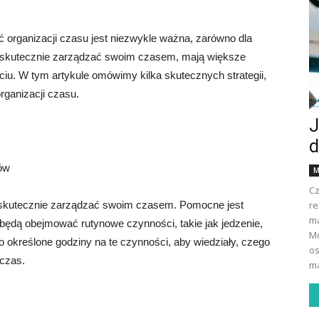
 organizacji czasu jest niezwykle ważna, zarówno dla
rafią skutecznie zarządzać swoim czasem, mają większe
ciu. W tym artykule omówimy kilka skutecznych strategii,
rganizacji czasu.
J
d
ów
M
Cz
óc skutecznie zarządzać swoim czasem. Pomocne jest
re
ma
ędą obejmować rutynowe czynności, takie jak jedzenie,
Mo
o określone godziny na te czynności, aby wiedziały, czego
os
 czas.
ma