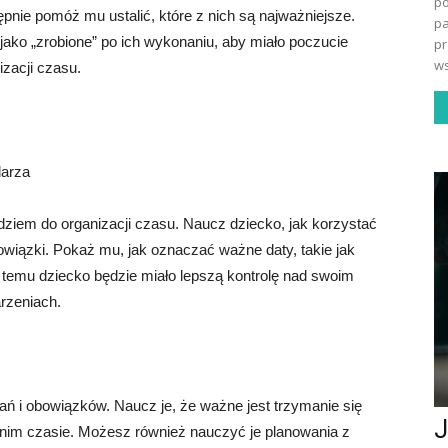
po
pnie pomóż mu ustalić, które z nich są najważniejsze.
pa
ako „zrobione” po ich wykonaniu, aby miało poczucie
pr
ws
izacji czasu.
darza
iem do organizacji czasu. Naucz dziecko, jak korzystać
owiązki. Pokaż mu, jak oznaczać ważne daty, takie jak
 temu dziecko będzie miało lepszą kontrolę nad swoim
rzeniach.
ań i obowiązków. Naucz je, że ważne jest trzymanie się
J
nim czasie. Możesz również nauczyć je planowania z