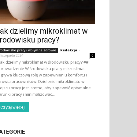
ak dzielimy mikroklimat w
rodowisku pracy?
Redakcja
-
rodowisko pracy i wpływ na zdrowie
 listopada 2024
0
Jak dzielimy mikroklimat w środowisku pracy? ##
rowadzenie W środowisku pracy mikroklimat
grywa kluczową rolę w zapewnieniu komfortu i
rowia pracowników. Dzielenie mikroklimatu w
ejscu pracy jest istotne, aby zapewnić optymalne
runki pracy i minimalizować...
Czytaj więcej
ATEGORIE