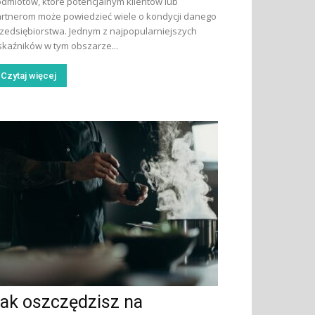
dmiotów, które potencjalnym klientów lub
rtnerom może powiedzieć wiele o kondycji danego
zedsiębiorstwa. Jednym z najpopularniejszych
kaźników w tym obszarze...
Czytaj więcej
ak oszczędzisz na