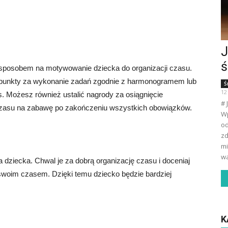
J
ś
sposobem na motywowanie dziecka do organizacji czasu.
d punkty za wykonanie zadań zgodnie z harmonogramem lub
Ś
12
s. Możesz również ustalić nagrody za osiągnięcie
# 
czasu na zabawę po zakończeniu wszystkich obowiązków.
Wp
od
zd
mi
wa
 dziecka. Chwal je za dobrą organizację czasu i doceniaj
swoim czasem. Dzięki temu dziecko będzie bardziej
K