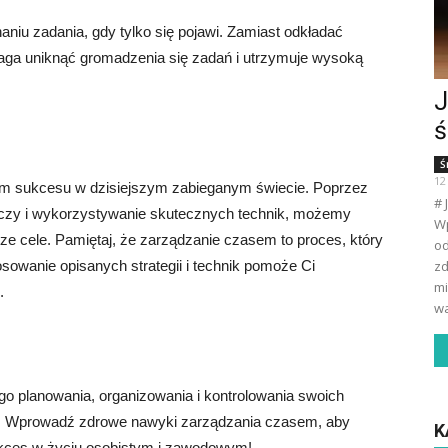
iu zadania, gdy tylko się pojawi. Zamiast odkładać
maga uniknąć gromadzenia się zadań i utrzymuje wysoką
J
ś
Ś
12
m sukcesu w dzisiejszym zabieganym świecie. Poprzez
# 
aczy i wykorzystywanie skutecznych technik, możemy
Wp
e cele. Pamiętaj, że zarządzanie czasem to proces, który
od
sowanie opisanych strategii i technik pomoże Ci
zd
mi
.
wa
o planowania, organizowania i kontrolowania swoich
ów. Wprowadź zdrowe nawyki zarządzania czasem, aby
K
kces w życiu osobistym i zawodowym!