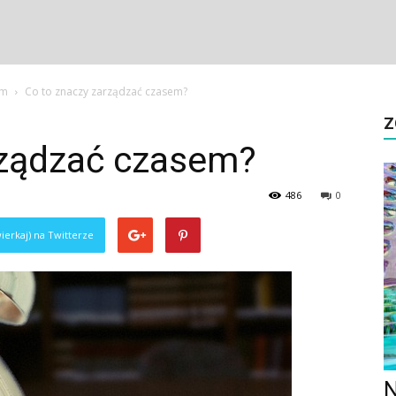
em
Co to znaczy zarządzać czasem?
Z
rządzać czasem?
486
0
ierkaj) na Twitterze
N