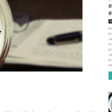
e
e
B
No
br
s
ro
pr
sa
pr
in