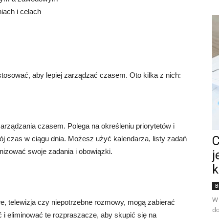
iach i celach
astosować, aby lepiej zarządzać czasem. Oto kilka z nich:
arządzania czasem. Polega na określeniu priorytetów i
C
j czas w ciągu dnia. Możesz użyć kalendarza, listy zadań
anizować swoje zadania i obowiązki.
j
k
B
W 
e, telewizja czy niepotrzebne rozmowy, mogą zabierać
do
 i eliminować te rozpraszacze, aby skupić się na