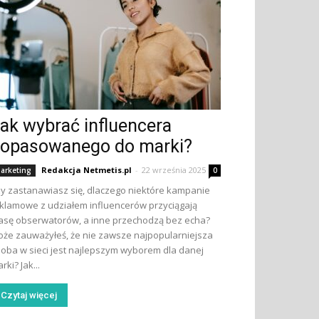
ak wybrać influencera
opasowanego do marki?
Redakcja Netmetis.pl
-
22 września 2025
arketing
0
y zastanawiasz się, dlaczego niektóre kampanie
klamowe z udziałem influencerów przyciągają
sę obserwatorów, a inne przechodzą bez echa?
że zauważyłeś, że nie zawsze najpopularniejsza
oba w sieci jest najlepszym wyborem dla danej
rki? Jak...
Czytaj więcej