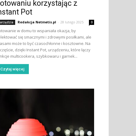
otowaniu korzystając z
nstant Pot
Redakcja Netmetis.pl
-
28 lutego 2025
arzędzia
0
towanie w domu to wspaniała okazja, by
lektować się smacznymi i zdrowymi posiłkami, ale
asami może to być czasochłonne i kosztowne. Na
częście, dzięki Instant Pot, urządzeniu, które łączy
nkcje multicookera, szybkowaru i garnek...
Czytaj więcej