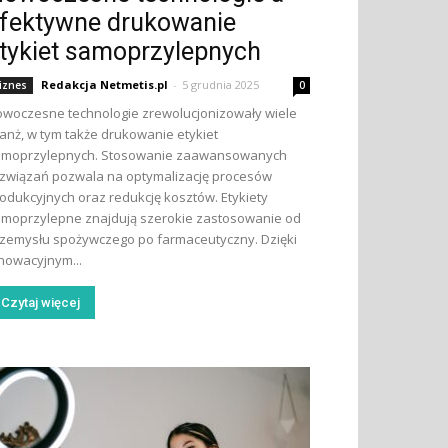
fektywne drukowanie
tykiet samoprzylepnych
Redakcja Netmetis.pl
-
5 grudnia 2025
iznes
0
woczesne technologie zrewolucjonizowały wiele
anż, w tym także drukowanie etykiet
amoprzylepnych. Stosowanie zaawansowanych
związań pozwala na optymalizację procesów
odukcyjnych oraz redukcję kosztów. Etykiety
moprzylepne znajdują szerokie zastosowanie od
zemysłu spożywczego po farmaceutyczny. Dzięki
nowacyjnym...
Czytaj więcej