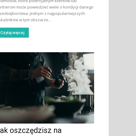
dmiotów, które potencjalnym klientów lub
rtnerom może powiedzieć wiele o kondycji danego
zedsiębiorstwa. Jednym z najpopularniejszych
kaźników w tym obszarze...
Czytaj więcej
ak oszczędzisz na