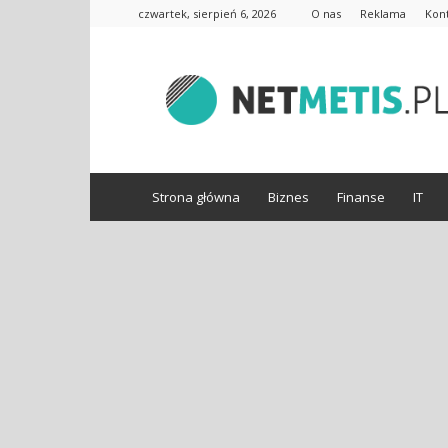
czwartek, sierpień 6, 2026
O nas
Reklama
Kon
www.netmetis.pl
Strona główna
Biznes
Finanse
IT