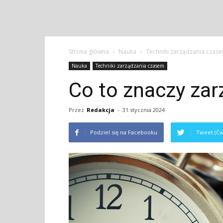
Strona główna
Nauka
Techniki zarządzania czas
Nauka
Techniki zarządzania czasem
Co to znaczy za
Przez
Redakcja
-
31 stycznia 2024
Podziel się na Facebooku
Tweet (Ćw