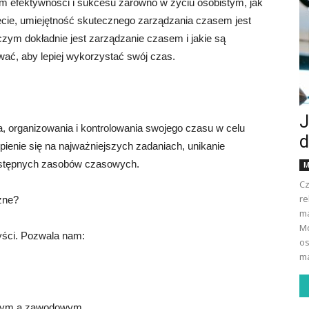
 efektywności i sukcesu zarówno w życiu osobistym, jak
ie, umiejętność skutecznego zarządzania czasem jest
czym dokładnie jest zarządzanie czasem i jakie są
wać, aby lepiej wykorzystać swój czas.
J
, organizowania i kontrolowania swojego czasu w celu
d
pienie się na najważniejszych zadaniach, unikanie
ostępnych zasobów czasowych.
M
Cz
re
żne?
ma
Mo
yści. Pozwala nam:
os
ma
stym a zawodowym