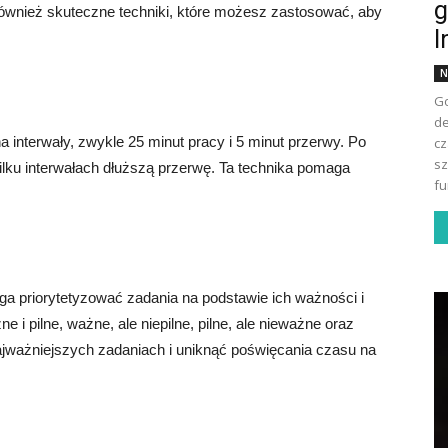
g
 również skuteczne techniki, które możesz zastosować, aby
I
N
Go
de
 interwały, zwykle 25 minut pracy i 5 minut przerwy. Po
cz
sz
ilku interwałach dłuższą przerwę. Ta technika pomaga
fu
a priorytetyzować zadania na podstawie ich ważności i
ne i pilne, ważne, ale niepilne, pilne, ale nieważne oraz
najważniejszych zadaniach i uniknąć poświęcania czasu na