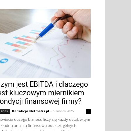
zym jest EBITDA i dlaczego
est kluczowym miernikiem
ondycji finansowej firmy?
Redakcja Netmetis.pl
-
5 marca 2025
iznes
0
świecie dużego biznesu liczy się każdy detal, w tym
kładna analiza finansowa poszczególnych