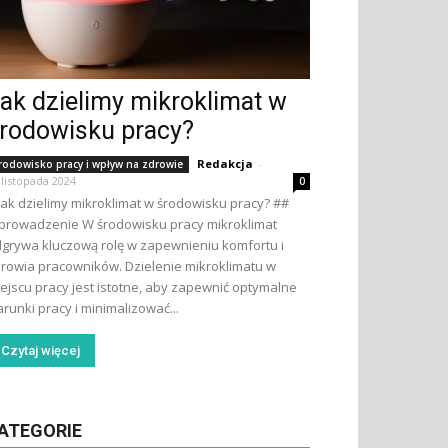
ak dzielimy mikroklimat w
rodowisku pracy?
Redakcja
-
rodowisko pracy i wpływ na zdrowie
 listopada 2024
0
Jak dzielimy mikroklimat w środowisku pracy? ##
rowadzenie W środowisku pracy mikroklimat
grywa kluczową rolę w zapewnieniu komfortu i
rowia pracowników. Dzielenie mikroklimatu w
ejscu pracy jest istotne, aby zapewnić optymalne
runki pracy i minimalizować...
Czytaj więcej
ATEGORIE