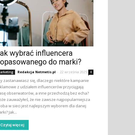
ak wybrać influencera
opasowanego do marki?
Redakcja Netmetis.pl
-
22 września 2025
arketing
0
y zastanawiasz się, dlaczego niektóre kampanie
klamowe z udziałem influencerów przyciągają
sę obserwatorów, a inne przechodzą bez echa?
że zauważyłeś, że nie zawsze najpopularniejsza
oba w sieci jest najlepszym wyborem dla danej
rki? Jak...
Czytaj więcej