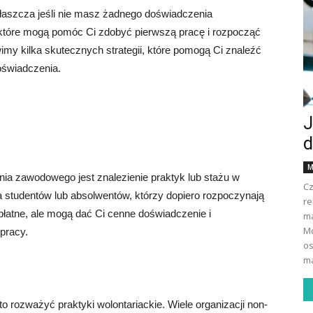
łaszcza jeśli nie masz żadnego doświadczenia
które mogą pomóc Ci zdobyć pierwszą pracę i rozpocząć
my kilka skutecznych strategii, które pomogą Ci znaleźć
oświadczenia.
J
d
M
a zawodowego jest znalezienie praktyk lub stażu w
Cz
la studentów lub absolwentów, którzy dopiero rozpoczynają
re
epłatne, ale mogą dać Ci cenne doświadczenie i
ma
Mo
 pracy.
os
ma
to rozważyć praktyki wolontariackie. Wiele organizacji non-