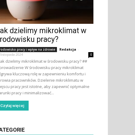
ak dzielimy mikroklimat w
rodowisku pracy?
Redakcja
-
rodowisko pracy i wpływ na zdrowie
 listopada 2024
0
Jak dzielimy mikroklimat w środowisku pracy? ##
rowadzenie W środowisku pracy mikroklimat
grywa kluczową rolę w zapewnieniu komfortu i
rowia pracowników. Dzielenie mikroklimatu w
ejscu pracy jest istotne, aby zapewnić optymalne
runki pracy i minimalizować...
Czytaj więcej
ATEGORIE