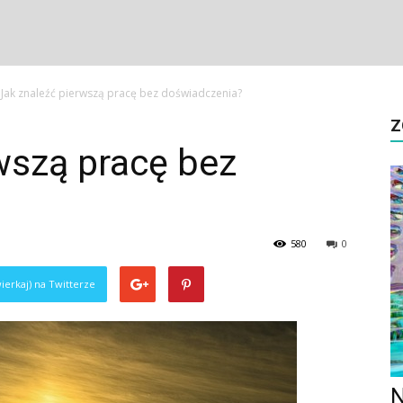
Jak znaleźć pierwszą pracę bez doświadczenia?
Z
wszą pracę bez
580
0
ierkaj) na Twitterze
N