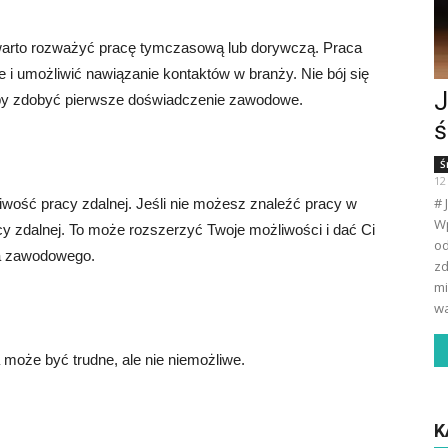
, warto rozważyć pracę tymczasową lub dorywczą. Praca
 umożliwić nawiązanie kontaktów w branży. Nie bój się
J
aby zdobyć pierwsze doświadczenie zawodowe.
ś
Ś
12
# 
iwość pracy zdalnej. Jeśli nie możesz znaleźć pracy w
Wp
cy zdalnej. To może rozszerzyć Twoje możliwości i dać Ci
od
a zawodowego.
zd
mi
wa
 może być trudne, ale nie niemożliwe.
K