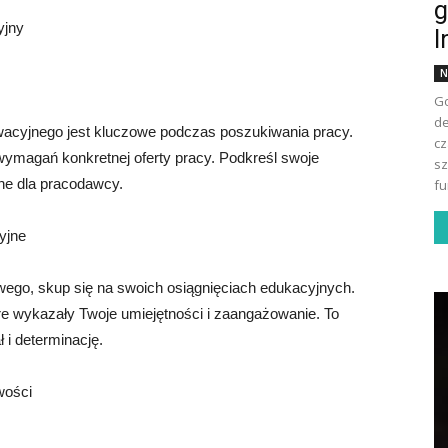
g
yjny
I
N
Go
de
ywacyjnego jest kluczowe podczas poszukiwania pracy.
cz
wymagań konkretnej oferty pracy. Podkreśl swoje
sz
tne dla pracodawcy.
fu
yjne
ego, skup się na swoich osiągnięciach edukacyjnych.
re wykazały Twoje umiejętności i zaangażowanie. To
i determinację.
wości