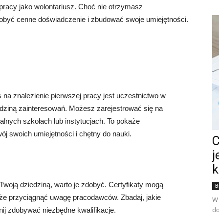
ść pracy jako wolontariusz. Choć nie otrzymasz
obyć cenne doświadczenie i zbudować swoje umiejętności.
a znalezienie pierwszej pracy jest uczestnictwo w
edziną zainteresowań. Możesz zarejestrować się na
alnych szkołach lub instytucjach. To pokaże
 swoich umiejętności i chętny do nauki.
C
j
k
 z Twoją dziedziną, warto je zdobyć. Certyfikaty mogą
B
oże przyciągnąć uwagę pracodawców. Zbadaj, jakie
W 
do
nij zdobywać niezbędne kwalifikacje.