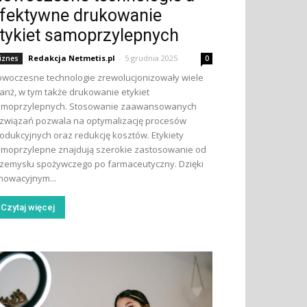
fektywne drukowanie
tykiet samoprzylepnych
Redakcja Netmetis.pl
-
5 grudnia 2025
iznes
0
woczesne technologie zrewolucjonizowały wiele
anż, w tym także drukowanie etykiet
amoprzylepnych. Stosowanie zaawansowanych
związań pozwala na optymalizację procesów
odukcyjnych oraz redukcję kosztów. Etykiety
moprzylepne znajdują szerokie zastosowanie od
zemysłu spożywczego po farmaceutyczny. Dzięki
nowacyjnym...
Czytaj więcej