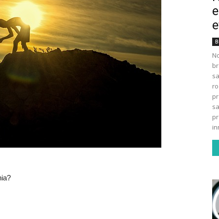
e
e
B
No
br
s
ro
pr
sa
pr
in
nia?