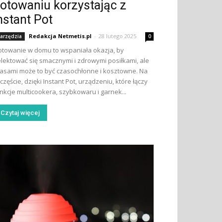
otowaniu korzystając z
nstant Pot
Redakcja Netmetis.pl
-
28 lutego 2025
arzędzia
0
towanie w domu to wspaniała okazja, by
lektować się smacznymi i zdrowymi posiłkami, ale
asami może to być czasochłonne i kosztowne. Na
częście, dzięki Instant Pot, urządzeniu, które łączy
nkcje multicookera, szybkowaru i garnek...
Czytaj więcej