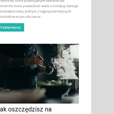
dmiotów, które potencjalnym klientów lub
rtnerom może powiedzieć wiele o kondycji danego
zedsiębiorstwa. Jednym z najpopularniejszych
kaźników w tym obszarze...
Czytaj więcej
ak oszczędzisz na