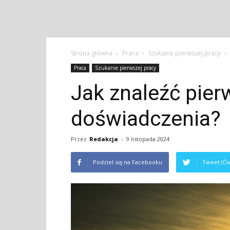
Strona główna
Praca
Szukanie pierwszej pracy
Praca
Szukanie pierwszej pracy
Jak znaleźć pier
doświadczenia?
Przez
Redakcja
-
9 listopada 2024
Podziel się na Facebooku
Tweet (Ćw