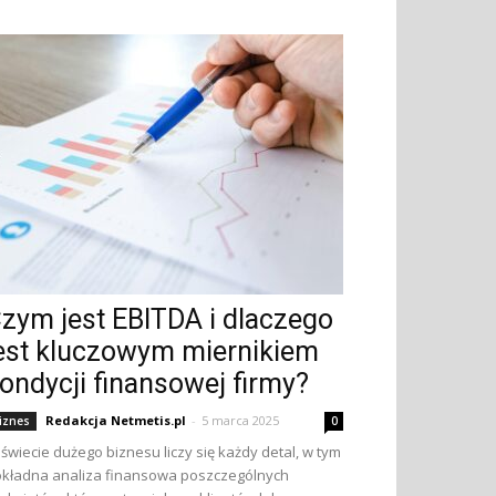
zym jest EBITDA i dlaczego
est kluczowym miernikiem
ondycji finansowej firmy?
Redakcja Netmetis.pl
-
5 marca 2025
iznes
0
świecie dużego biznesu liczy się każdy detal, w tym
kładna analiza finansowa poszczególnych