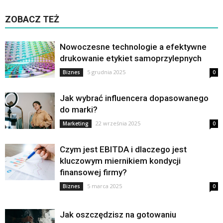
ZOBACZ TEŻ
Nowoczesne technologie a efektywne
drukowanie etykiet samoprzylepnych
5 grudnia 2025
Biznes
0
Jak wybrać influencera dopasowanego
do marki?
22 września 2025
Marketing
0
Czym jest EBITDA i dlaczego jest
kluczowym miernikiem kondycji
finansowej firmy?
5 marca 2025
Biznes
0
Jak oszczędzisz na gotowaniu