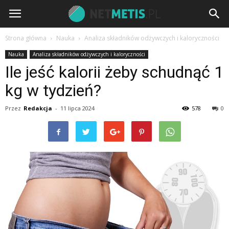
Strona główna
Nauka
Analiza składników odżywczych i kaloryczności
Nauka
Analiza składników odżywczych i kaloryczności
Ile jeść kalorii żeby schudnąć 1
kg w tydzień?
Przez
Redakcja
-
11 lipca 2024
578
0