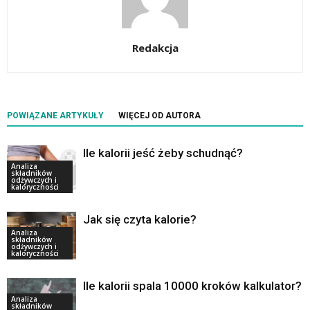
Redakcja
POWIĄZANE ARTYKUŁY
WIĘCEJ OD AUTORA
Ile kalorii jeść żeby schudnąć?
Analiza
składników
odżywczych i
kaloryczności
Jak się czyta kalorie?
Analiza
składników
odżywczych i
kaloryczności
Ile kalorii spala 10000 kroków kalkulator?
Analiza
składników