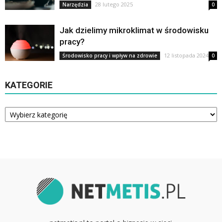
28 lutego 2025
Narzędzia
0
Jak dzielimy mikroklimat w środowisku
pracy?
12 listopada 2024
Środowisko pracy i wpływ na zdrowie
0
KATEGORIE
Kategorie