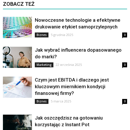
ZOBACZ TEŻ
Nowoczesne technologie a efektywne
drukowanie etykiet samoprzylepnych
5 grudnia 2025
Biznes
0
Jak wybrać influencera dopasowanego
do marki?
22 września 2025
Marketing
0
Czym jest EBITDA i dlaczego jest
kluczowym miernikiem kondycji
finansowej firmy?
5 marca 2025
Biznes
0
Jak oszczędzisz na gotowaniu
korzystając z Instant Pot