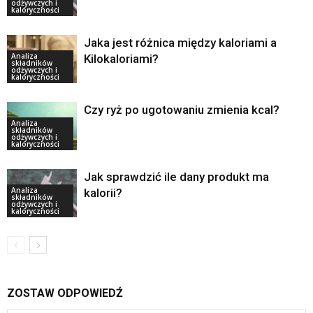
odżywczych i
kaloryczności
Jaka jest różnica między kaloriami a
Analiza
Kilokaloriami?
składników
odżywczych i
kaloryczności
Czy ryż po ugotowaniu zmienia kcal?
Analiza
składników
odżywczych i
kaloryczności
Jak sprawdzić ile dany produkt ma
Analiza
kalorii?
składników
odżywczych i
kaloryczności
ZOSTAW ODPOWIEDŹ