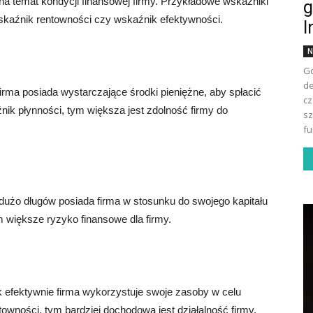
na temat kondycji finansowej firmy. Przykładowe wskaźniki
g
wskaźnik rentowności czy wskaźnik efektywności.
I
N
Go
de
rma posiada wystarczające środki pieniężne, aby spłacić
cz
ik płynności, tym większa jest zdolność firmy do
sz
fu
dużo długów posiada firma w stosunku do swojego kapitału
 większe ryzyko finansowe dla firmy.
 efektywnie firma wykorzystuje swoje zasoby w celu
wności, tym bardziej dochodowa jest działalność firmy.