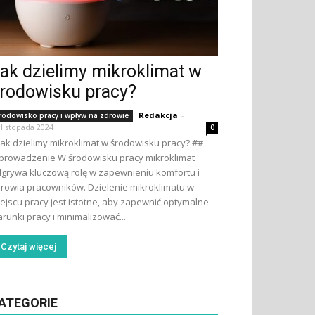
ak dzielimy mikroklimat w
rodowisku pracy?
Redakcja
-
rodowisko pracy i wpływ na zdrowie
 listopada 2024
0
Jak dzielimy mikroklimat w środowisku pracy? ##
rowadzenie W środowisku pracy mikroklimat
grywa kluczową rolę w zapewnieniu komfortu i
rowia pracowników. Dzielenie mikroklimatu w
ejscu pracy jest istotne, aby zapewnić optymalne
runki pracy i minimalizować...
Czytaj więcej
ATEGORIE