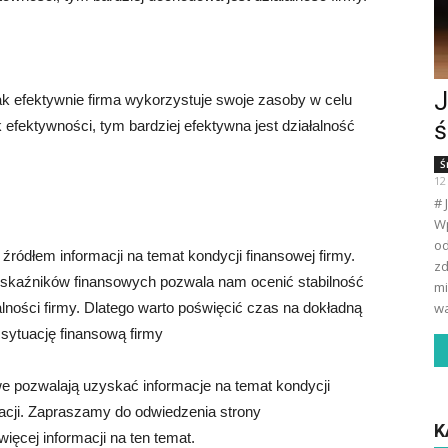
J
k efektywnie firma wykorzystuje swoje zasoby w celu
ś
fektywności, tym bardziej efektywna jest działalność
Ś
12
# 
Wp
od
ódłem informacji na temat kondycji finansowej firmy.
zd
 wskaźników finansowych pozwala nam ocenić stabilność
mi
lności firmy. Dlatego warto poświęcić czas na dokładną
wa
 sytuację finansową firmy
e pozwalają uzyskać informacje na temat kondycji
zacji. Zapraszamy do odwiedzenia strony
K
ęcej informacji na ten temat.