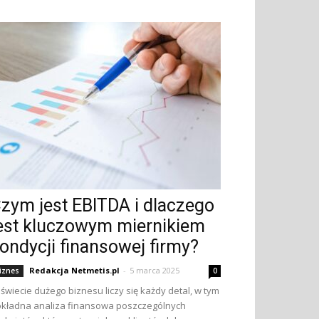
zym jest EBITDA i dlaczego
est kluczowym miernikiem
ondycji finansowej firmy?
Redakcja Netmetis.pl
-
5 marca 2025
iznes
0
świecie dużego biznesu liczy się każdy detal, w tym
kładna analiza finansowa poszczególnych