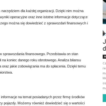
narzędziem dla każdej organizacji. Dzięki nim można
wyniki operacyjne oraz inne istotne informacje dotyczące
 czego można się dowiedzieć z sprawozdań finansowych i
J
d
ów sprawozdania finansowego. Przedstawia on stan
M
 na koniec danego roku obrotowego. Analiza bilansu
Cz
a oraz jakie zobowiązania ma do spłacenia. Dzięki temu
re
iorstwa.
ma
Mo
os
ma
informacje na temat posiadanych przez firmę środków
zy pojazdy. Możemy również dowiedzieć się o wartości