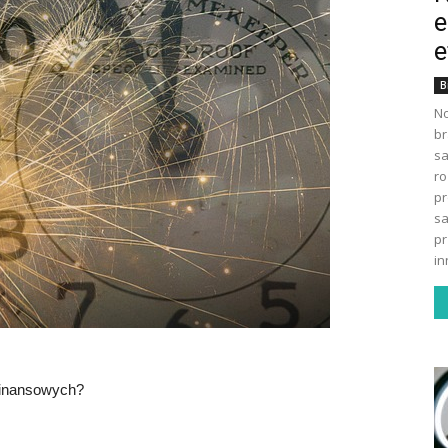
e
e
B
No
br
s
ro
pr
sa
pr
in
finansowych?