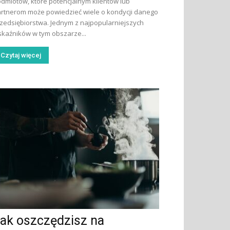
dmiotów, które potencjalnym klientów lub
rtnerom może powiedzieć wiele o kondycji danego
zedsiębiorstwa. Jednym z najpopularniejszych
kaźników w tym obszarze...
Czytaj więcej
ak oszczędzisz na