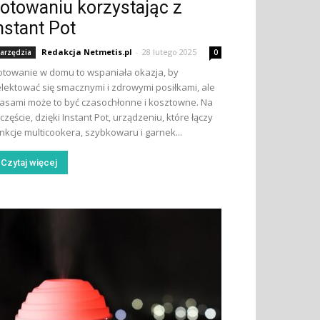
otowaniu korzystając z
nstant Pot
Redakcja Netmetis.pl
-
28 lutego 2025
arzędzia
0
towanie w domu to wspaniała okazja, by
lektować się smacznymi i zdrowymi posiłkami, ale
asami może to być czasochłonne i kosztowne. Na
częście, dzięki Instant Pot, urządzeniu, które łączy
nkcje multicookera, szybkowaru i garnek...
Czytaj więcej