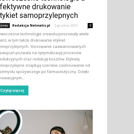
fektywne drukowanie
tykiet samoprzylepnych
Redakcja Netmetis.pl
-
5 grudnia 2025
iznes
0
woczesne technologie zrewolucjonizowały wiele
anż, w tym także drukowanie etykiet
amoprzylepnych. Stosowanie zaawansowanych
związań pozwala na optymalizację procesów
odukcyjnych oraz redukcję kosztów. Etykiety
moprzylepne znajdują szerokie zastosowanie od
zemysłu spożywczego po farmaceutyczny. Dzięki
nowacyjnym...
Czytaj więcej