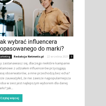
ak wybrać influencera
opasowanego do marki?
Redakcja Netmetis.pl
-
22 września 2025
arketing
0
y zastanawiasz się, dlaczego niektóre kampanie
klamowe z udziałem influencerów przyciągają
sę obserwatorów, a inne przechodzą bez echa?
że zauważyłeś, że nie zawsze najpopularniejsza
oba w sieci jest najlepszym wyborem dla danej
rki? Jak...
Czytaj więcej