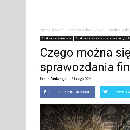
Strona główna
Analiza wskaźnikowa
Analiza wska
Analiza wskaźnikowa
Analiza wskaźnikowa i ocena kondycji f
Czego można się
sprawozdania f
Przez
Redakcja
-
6 lutego 2024
Podziel się na Facebooku
Tweet (Ćw