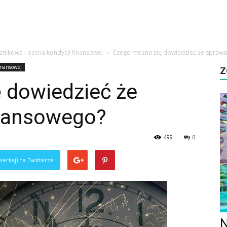
źnikowa i ocena kondycji finansowej
Czego można się dowiedzieć że spraw
inansowej
Z
 dowiedzieć że
inansowego?
499
0
ierkaj) na Twitterze
N