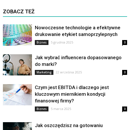
ZOBACZ TEŻ
Nowoczesne technologie a efektywne
drukowanie etykiet samoprzylepnych
5 grudnia 2025
Biznes
0
Jak wybrać influencera dopasowanego
do marki?
22 września 2025
Marketing
0
Czym jest EBITDA i dlaczego jest
kluczowym miernikiem kondycji
finansowej firmy?
5 marca 2025
Biznes
0
Jak oszczędzisz na gotowaniu