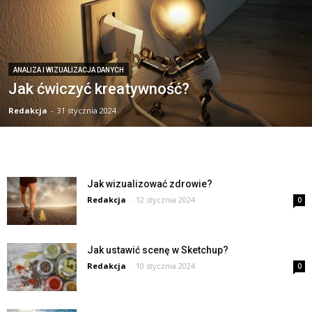
ANALIZA I WIZUALIZACJA DANYCH
Jak ćwiczyć kreatywność?
Redakcja
-
31 stycznia 2024
Jak wizualizować zdrowie?
Redakcja
-
12 stycznia 2024
0
Jak ustawić scenę w Sketchup?
Redakcja
-
10 stycznia 2024
0