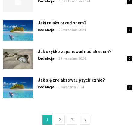
Redakcja
-
1 października 2024
0
Jaki relaks przed snem?
Redakcja
-
27 września 2024
0
Jak szybko zapanować nad stresem?
Redakcja
-
21 września 2024
0
Jak się zrelaksować psychicznie?
Redakcja
-
3 września 2024
0
1
2
3