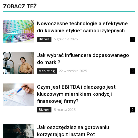
ZOBACZ TEŻ
Nowoczesne technologie a efektywne
drukowanie etykiet samoprzylepnych
5 grudnia 2025
Biznes
0
Jak wybrać influencera dopasowanego
do marki?
22 września 2025
Marketing
0
Czym jest EBITDA i dlaczego jest
kluczowym miernikiem kondycji
finansowej firmy?
5 marca 2025
Biznes
0
Jak oszczędzisz na gotowaniu
korzystając z Instant Pot