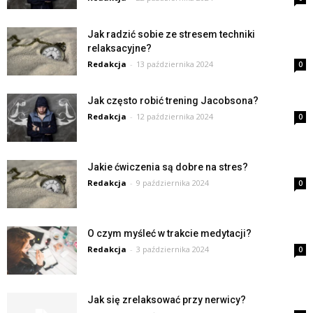
Jak radzić sobie ze stresem techniki
relaksacyjne?
Redakcja
-
13 października 2024
0
Jak często robić trening Jacobsona?
Redakcja
-
12 października 2024
0
Jakie ćwiczenia są dobre na stres?
Redakcja
-
9 października 2024
0
O czym myśleć w trakcie medytacji?
Redakcja
-
3 października 2024
0
Jak się zrelaksować przy nerwicy?