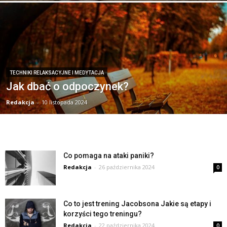
TECHNIKI RELAKSACYJNE I MEDYTACJA
Jak dbać o odpoczynek?
Redakcja
-
10 listopada 2024
Co pomaga na ataki paniki?
Redakcja
-
26 października 2024
0
Co to jest trening Jacobsona Jakie są etapy i
korzyści tego treningu?
Redakcja
-
22 października 2024
0