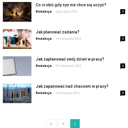
Co zrobić gdy syn nie chce się uczyć?
Redakcja
-
6 grudnia 2023
0
Jak planować zadania?
Redakcja
-
16 listopada 2023
0
Jak zaplanować swój dzień w pracy?
Redakcja
-
10 listopada 2023
0
Jak zapanować nad chaosem w pracy?
Redakcja
-
6 listopada 2023
0
1
2