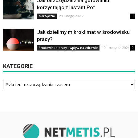
Jak oszczędzisz na gotowaniu
korzystając z Instant Pot
28 lutego 2025
Narzędzia
0
Jak dzielimy mikroklimat w środowisku
pracy?
12 listopada 2024
Środowisko pracy i wpływ na zdrowie
0
KATEGORIE
Kategorie