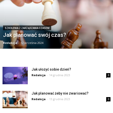
SZKOLENIA Z ZARZĄDZANIA CZASEM
Jak planować swój czas?
Redakcja
-
12 września 2024
Jak ułożyć sobie dzień?
Redakcja
-
14 grudnia 2023
0
Jak planować żeby nie zwariować?
Redakcja
-
13 grudnia 2023
0