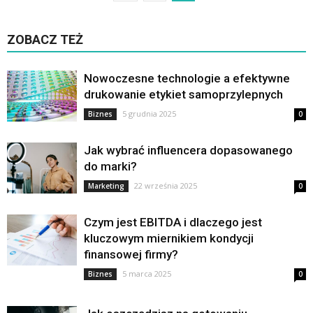
ZOBACZ TEŻ
Nowoczesne technologie a efektywne
drukowanie etykiet samoprzylepnych
5 grudnia 2025
Biznes
0
Jak wybrać influencera dopasowanego
do marki?
22 września 2025
Marketing
0
Czym jest EBITDA i dlaczego jest
kluczowym miernikiem kondycji
finansowej firmy?
5 marca 2025
Biznes
0