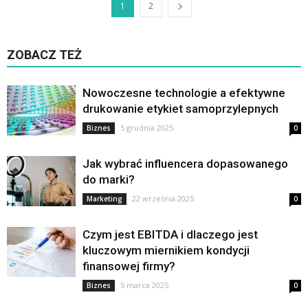
1
2
ZOBACZ TEŻ
Nowoczesne technologie a efektywne
drukowanie etykiet samoprzylepnych
5 grudnia 2025
Biznes
0
Jak wybrać influencera dopasowanego
do marki?
22 września 2025
Marketing
0
Czym jest EBITDA i dlaczego jest
kluczowym miernikiem kondycji
finansowej firmy?
5 marca 2025
Biznes
0