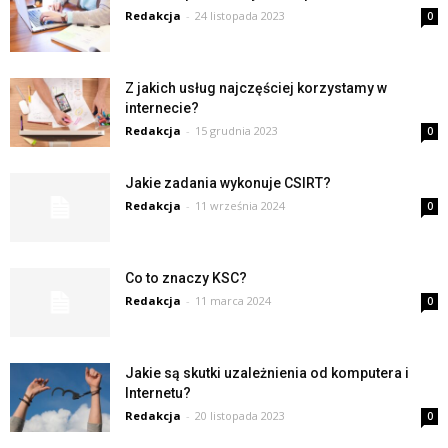
Redakcja
-
24 listopada 2023
0
Z jakich usług najczęściej korzystamy w
internecie?
Redakcja
-
15 grudnia 2023
0
Jakie zadania wykonuje CSIRT?
Redakcja
-
11 września 2024
0
Co to znaczy KSC?
Redakcja
-
11 marca 2024
0
Jakie są skutki uzależnienia od komputera i
Internetu?
Redakcja
-
20 listopada 2023
0