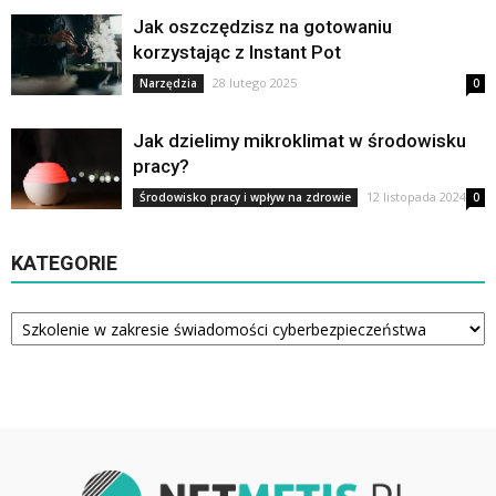
Jak oszczędzisz na gotowaniu
korzystając z Instant Pot
28 lutego 2025
Narzędzia
0
Jak dzielimy mikroklimat w środowisku
pracy?
12 listopada 2024
Środowisko pracy i wpływ na zdrowie
0
KATEGORIE
Kategorie