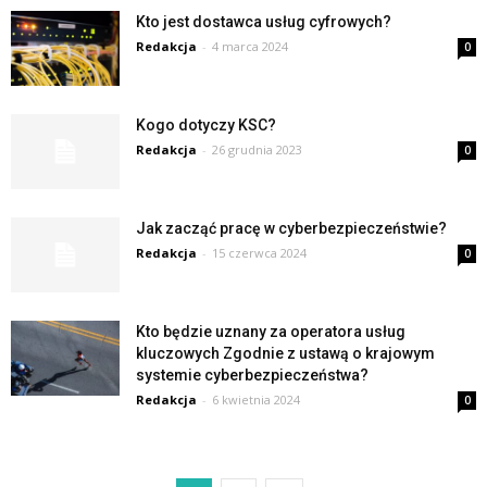
Kto jest dostawca usług cyfrowych?
Redakcja
-
4 marca 2024
0
Kogo dotyczy KSC?
Redakcja
-
26 grudnia 2023
0
Jak zacząć pracę w cyberbezpieczeństwie?
Redakcja
-
15 czerwca 2024
0
Kto będzie uznany za operatora usług
kluczowych Zgodnie z ustawą o krajowym
systemie cyberbezpieczeństwa?
Redakcja
-
6 kwietnia 2024
0